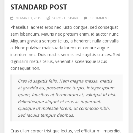
STANDARD POST
18 MARZO, 2015
SOPORTE.SPARK
0 COMMENT
Phasellus laoreet eros nec justo congue, sed consequat
sem bibendum. Mauris nec pretium enim, id auctor nunc.
Aliquam gravida semper tellus, a hendrerit nulla convallis
a. Nunc pulvinar malesuada lorem, et ornare augue
interdum nec. Duis mattis sem et est sagittis ultrices. Sed
dignissim metus tellus, venenatis scelerisque lacus
consequat non.
Cras id sagittis felis. Nam magna massa, mattis
at gravida eu, posuere nec turpis. Integer ipsum
quam, faucibus at fermentum at, volutpat id nisi.
Pellentesque aliquet et eros ac imperdiet.
Quisque ut molestie lorem, ut commodo nibh.
Sed iaculis tempus dapibus.
Cras ullamcorper tristique lectus, vel efficitur mi imperdiet