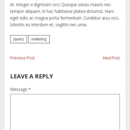
et. Integer a dignissim orci. Quisque varius mauris nec
tempor aliquam. In hac habitasse platea dictumst. Nam
eget odio ac magna porta fermentum. Curabitur arcu orci,
lobortis eu interdum et, sagittis nec urna.
jquery
maketing
Navegación
Previous
Next
Previous Post
Next Post
post:
post:
de
LEAVE A REPLY
entradas
Message *