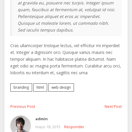
at gravida eu, posuere nec turpis. Integer ipsum
quam, faucibus at fermentum at, volutpat id nisi.
Pellentesque aliquet et eros ac imperdiet.
Quisque ut molestie lorem, ut commodo nibh.
Sed iaculis tempus dapibus.
Cras ullamcorper tristique lectus, vel efficitur mi imperdiet
et. Integer a dignissim orci. Quisque varius mauris nec
tempor aliquam. In hac habitasse platea dictumst. Nam
eget odio ac magna porta fermentum. Curabitur arcu orci,
lobortis eu interdum et, sagittis nec urna.
branding
html
web design
Navegación
Previous
Next
Previous Post
Next Post
post:
post:
admin
de
mayo 18, 2015
Responder